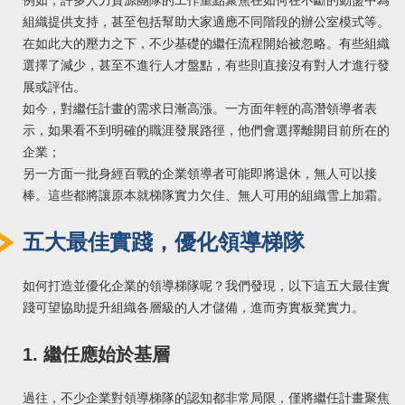
例如，許多人力資源團隊的工作重點聚焦在如何在不斷的動盪中為
組織提供支持，甚至包括幫助大家適應不同階段的辦公室模式等。
在如此大的壓力之下，不少基礎的繼任流程開始被忽略。有些組織
選擇了減少，甚至不進行人才盤點，有些則直接沒有對人才進行發
展或評估。
如今，對繼任計畫的需求日漸高漲。一方面年輕的高潛領導者表
示，如果看不到明確的職涯發展路徑，他們會選擇離開目前所在的
企業；
另一方面一批身經百戰的企業領導者可能即將退休，無人可以接
棒。這些都將讓原本就梯隊實力欠佳、無人可用的組織雪上加霜。
五大最佳實踐，優化領導梯隊
如何打造並優化企業的領導梯隊呢？我們發現，以下這五大最佳實
踐可望協助提升組織各層級的人才儲備，進而夯實板凳實力。
1. 繼任應始於基層
過往，不少企業對領導梯隊的認知都非常局限，僅將繼任計畫聚焦