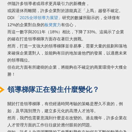
伴隨許多領導者或尋求更具吸引力的新機會，
或因退休而離開，許多企業對於誰能真正「上馬」越發不確定。
DDI
「2025全球領導力展望」
研究的數據所顯示的，全球僅有
12%的企業對自身的
板凳實力
有信心，
而這一數字與2011年（18%）相比，下降了33%。這揭示了企業
的確在打造領導梯隊方面存在著巨大挑戰。
然而，打造一支強大的領導梯隊並非易事，需要大量的規劃和落地
來確保企業選對人，並能夠有目的地加速他們的發展，以適應未來
的領導職位。
但在此方面有所建樹的企業，將能夠在不確定的商業環境中大獲全
勝！
領導梯隊正在發生什麼變化？
關於打造領導梯隊，有些經過時間考驗的策略是歷久不衰的，例
如，及早識別潛力，建立多元化的高潛人才池等。
然而，我們也需要意識到什麼是在改變的。過去幾年，許多企業在
人才管理方面的工作往往疲於應付眼前的問題。