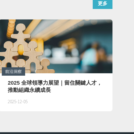
更多
前沿洞察
前
2025 全球領導力展望｜留住關鍵人才，
推動組織永續成長
2025-12-05
2