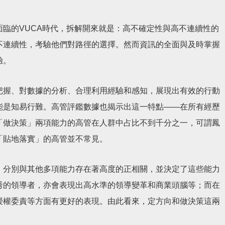
臨的VUCA時代，拆解開來就是：高不確定性與高不連續性的
不連續性，考驗他們對路徑的選擇。然而資訊的全面與及時掌握
驗。
把握、對數據的分析、合理利用經驗和感知，展現出有效的行動
能是知易行難。高管評鑑數據也揭示出這一特點——在所有經歷
「做決策」兩項能力的高管在人群中占比不到千分之一，可謂鳳
「貼地落實」的高管並不常見。
，分別與其他多項能力存在著高度的正相關，並決定了這些能力
秀的領導者，亦會表現出高水準的領導變革和商業頭腦等；而在
授權委責等方面有更好的表現。由此看來，定方向和做決策這兩