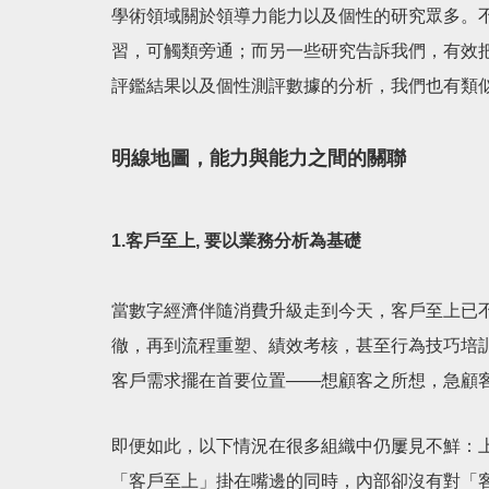
學術領域關於領導力能力以及個性的研究眾多。
習，可觸類旁通；而另一些研究告訴我們，有效
評鑑結果以及個性測評數據的分析，我們也有類
明線地圖，能力與能力之間的關聯
1.客戶至上, 要以業務分析為基礎
當數字經濟伴隨消費升級走到今天，客戶至上已
徹，再到流程重塑、績效考核，甚至行為技巧培
客戶需求擺在首要位置——想顧客之所想，急顧
即便如此，以下情況在很多組織中仍屢見不鮮：
「客戶至上」掛在嘴邊的同時，內部卻沒有對「