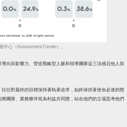
心（Assessment Center）。
果導向與影響力、營造戰略型人脈和領導團隊這三項感召他人與
，往往對最終的目標保持著執著追求，始終保持著使命必達的態
能將團隊、業務夥伴視為利益共同體，站在他們的立場思考他們