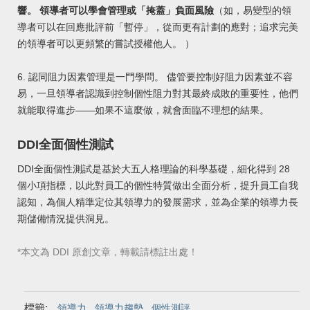
響。 領導者可以學會管理或「掩蓋」負面風險
（如，易變型的領
導者可以在回應批評前「暫停」，從而更有計劃的應對；追求完美
的領導者可以更
頻繁的嘗試授權他人。 ）
6. 認同阻力因素管理是一門學問。 儘管要控制好阻力因素並不容
易，一旦領導者認識到控制個性阻力對其最終成敗的重要性，他們
就能取得進步——如果不這麼做，就
會面臨不理想的結果。
DDI全面個性測試
DDI全面個性測試是基於大五人格理論的科學基礎，細化得到 28
個小項指標，以此對員工的個性特質做出全面分析，提升員工自我
認知，為個人精準定位其領導力的發展需求，並為企業的領導力長
期儲備情況提供洞見。
*
本文為
DDI
原創文章，轉載請標註出處！
標籤:
,
,
領導力
領導力趨勢
個性測評