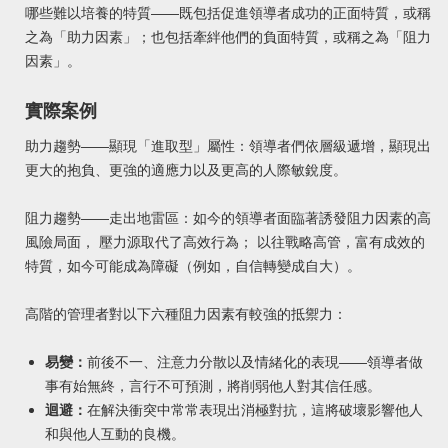
哪些難以培養的特質——既包括促進領導者成功的正面特質，或稱
之為「助力因素」；也包括牽絆他們的負面特質，或稱之為「阻力
因素」。
實際案例
助力趨勢——顯現「進取型」屬性：
領導者們依層級遞增，顯現出
更大的抱負、更強的適應力以及更高的人際敏銳度。
阻力趨勢——走出地雷區：
如今的領導者面臨著誘發阻力因素的高
風險局面， 壓力源取代了高效行為； 以往戰略高管，富有成效的
特質，如今可能成為障礙（例如，自信轉變成自大）。
高階的管理者對以下六種阻力因素有較強的抵禦力：
易變：
前後不一、注意力分散以及情緒化的表現——領導者做
事有始無終，言行不可預測，將削弱他人對其信任感。
迴避：
在解決衝突中常常表現出消極對抗，這將破壞影響他人
和與他人互動的良機。