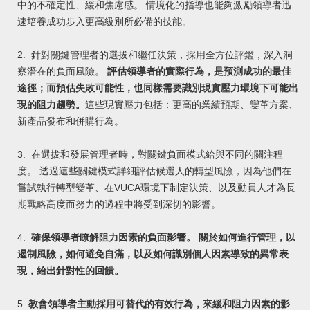
中的不確定性、緩和焦慮感。 情境化的指導也能夠激勵領導者迅
速培養成功步入更高級別所必備的技
能。
2.
針對關鍵管理者的選拔和繼任決策，採用全方位評鑑，深入洞
察潛在的負面風險。
評估領導者的實際行為，是預測成功的最佳
途徑；而預估失敗可能性，也同樣需要識別現實壓力環境下可能出
現的阻力趨勢。
這些現實壓力包括：
更高的業績預期、變革
方案、
新產品發布和併購行為
。
3.
在選拔和發展管理者時，對關鍵負面模式給與不同的關注程
度。 透過這些關鍵模式詳細評估候選人的轉型風險，因為他們在
嘗試執行轉型變革、在VUCA環境下制定決策、以及動員人才為長
期戰略高度而努
力的過程中將受到深切的影響。
4.
確保領導者瞭解阻力因素的負面影響。 關於如何進行管理，以
遏制風險，如何避免自滿，以及如何識別個人因素導致的異常
表
現，給出針對性的回饋。
5.
教會領導者主動採用可替代的有效行為，來緩和阻力因素的影