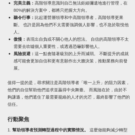
完美主義：
高階領導意識到自己無法鉅細彌遺地進行管理，在
80%的解決方案中，都將只把握大方向。
聽令行事：
比起運營層領導和中高階領導者，高階領導更果
斷。 也許是因為他們不太需要強調個人影響，也不急於取悅他
人。
傲慢：
表現出自負或不關心他人的想法
。 自信的高階領導不太
需要去吹噓個人重要性，或透過恐嚇影響他人。
風險規避：
這一點會隨著級別的上升而減弱。 不斷提升的成就
感可能會更加自信和更有意願作出大膽決策，推動業務向前發
展。
值得一提的是，尋求關注是高階領導者「唯一上升」的阻力因素，
他們的自信幫助他們追求並贏得中央舞臺。 而風險在於，由於不
夠謙遜，他們遮住了最需要籠絡的人才的光芒，最終影響了他們的
信任。
行動聚焦
1.
幫助領導者預測轉型過程中的實際情況。
這麼做能夠減少轉型