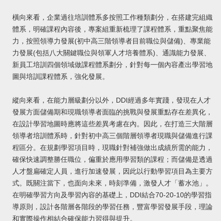
橫向來看，企業過往培訓體系多按照工作種類劃分，在搭建完組織
體系，明確課程內容後，專案組重新梳理了課程體系，重點聚焦能
力，按照領導力發展(初中高三階領導者目前職位與儲備)、專業能
力發展(包括八大關鍵職位與領軍人才培養體系)、通識能力發展、
新員工培訓四個領域做課程體系劃分，針對每一個內容產出學習地
圖與培訓課程體系，強化發展。
縱向來看，在能力層級劃分以外，DDI經過多年實踐，發現在人才
發展方面儲備期和現職領導者面臨的挑戰與發展重點存在差異化，
在設計學習地圖時應將這些差異考慮在內。因此，在打造三大階層
領導者培訓體系時，針對初中高三個階層領導者現職與儲備進行課
程區分。在規劃學習項目時，現職針對補強做出成績所需的能力，
確保快速調整勝任職位，偏重於應用學習類的課程；而儲備是透過
人才盤扁確定人員，進行加速發展，因此以行動學習項目為主要方
式。既關注當下，也面向未來，時刻準備，激發人才「蓄水池」。
在明確學習方向及學習內容的基礎上，DDI結合70-20-10的學習指
導原則，設計各階層各階段的學習任務，豐富學習發展手段，理論
和實際操作相結合確保能力習得與提升。