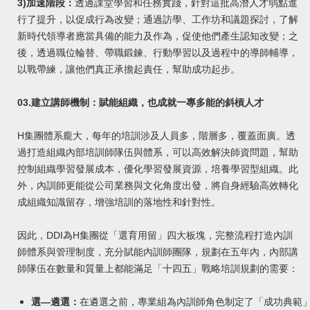
3)
加速階段：
透過課堂學習和任務實踐，針對這批高潛人才弱點進
行了提升，以促成行為改變；通過訪學、工作坊和議題探討，了解
新時代領導者應當具備的能力及作為，促使他們產生認知改變；之
後，透過職位輪替、帶職鍛鍊、行動學習以及過程中的導師輔導，
以戰帶練，讓他們真正承擔起責任，幫助成功起步。
03.建立講師機制：賦能組織，也成就一專多能的斜槓人才
H集團體系龐大，每年的培訓涉及人員多，階層多，覆蓋面廣。透
過打造組織內部培訓師隊伍與體系，可以高效解決師資問題，幫助
控制組織學習發展成本，優化學習發展資源，培養學習型組織。此
外，內訓師更能從公司業務與文化角度出發，將自身經驗高效轉化
成組織知識留存，增強培訓的落地性和針對性。
因此，DDI為H集團從「選育用留」四大板塊，完整流程打造內訓
師體系與管理制度，充分賦能內訓師團隊，規劃在五年內，內部講
師隊伍在數量和質量上都能滿足「十四五」戰略培訓規劃的需要：
選—遴選：
在遴選之前，專業組為內訓師角色制定了「成功典範