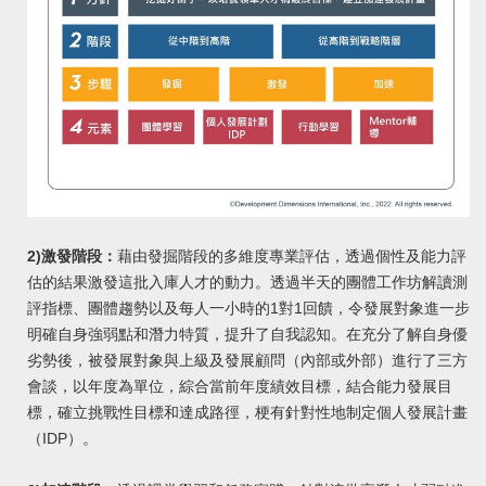
2)
激發階段：
藉由發掘階段的多維度專業評估，透過個性及能力評
估的結果激發這批入庫人才的動力。透過半天的團體工作坊解讀測
評指標、團體趨勢以及每人一小時的1對1回饋，令發展對象進一步
明確自身強弱點和潛力特質，提升了自我認知。在充分了解自身優
劣勢後，被發展對象與上級及發展顧問（內部或外部）進行了三方
會談，以年度為單位，綜合當前年度績效目標，結合能力發展目
標，確立挑戰性目標和達成路徑，梗有針對性地制定個人發展計畫
（IDP）。