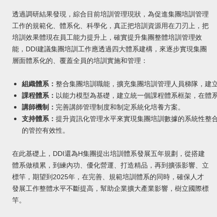
透過調研結果發現，綜合目前培訓管理現狀，為促進集團培訓管理
工作的規範化、體系化、科學化，真正把培訓資源用在刀刃上，把
培訓效果體現在員工能力提升上，確實提升集團整體培訓管理效
能，DDI建議集團培訓工作應透過四大體系建構，來逐步實現集團
層面體系化的、覆蓋全員的培訓實施和管理：
組織體系：
整合集團培訓職能，擴充集團培訓管理人員梯隊，建
課程體系：
以能力模型為基礎，建立統一個課程體系框架，在體
講師機制：
完善講師管理制度和制定系統化培養方案。
支持體系：
提升資訊化管理水平來實現集團培訓數據的系統性整
的管控有效性。
在此基礎上，DDI還為H集團提出培訓體系發展五年規劃，從搭建
體系做積累，到練內功、優化營運、打造精品，再到擴張影響、立
標竿，期望到2025年，在完善、規範培訓體系的同時，確保人才
發展工作整體水平不斷提高，幫助企業擴大產業影響，樹立國際標
竿。