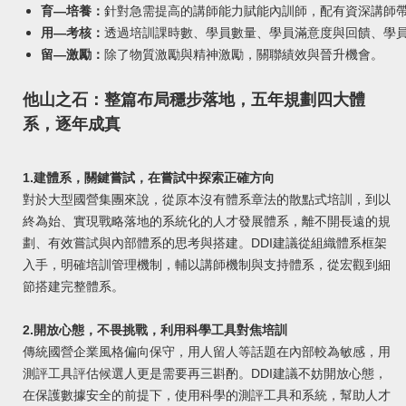
育—培養：
針對急需提高的講師能力賦能內訓師，配有資深講師帶
用—考核：
透過培訓課時數、學員數量、學員滿意度與回饋、學
留—激勵：
除了物質激勵與精神激勵，關聯績效與晉升機會。
他山之石：整篇布局穩步落地，五年規劃四大體
系，逐年成真
1.建體系，關鍵嘗試，在嘗試中探索正確方向
對於大型國營集團來說，從原本沒有體系章法的散點式培訓，到以
終為始、實現戰略落地的系統化的人才發展體系，離不開長遠的規
劃、有效嘗試與內部體系的思考與搭建。DDI建議從組織體系框架
入手，明確培訓管理機制，輔以講師機制與支持體系，從宏觀到細
節搭建完整體系。
2.開放心態，不畏挑戰，利用科學工具對焦培訓
傳統國營企業風格偏向保守，用人留人等話題在內部較為敏感，用
測評工具評估候選人更是需要再三斟酌。DDI建議不妨開放心態，
在保護數據安全的前提下，使用科學的測評工具和系統，幫助人才