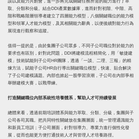
談以及能力共創會，進一步將完成關鍵任務所需的能力進行了萃
取、分類和分級。結合DDI產業數據庫，進而針對初階、中階、高
階和戰略階層領導者建立了四層能力模型，八個關鍵職位的能力模
型和領軍人才能力模型，及其相關能力辭典，以便後續對能力行為
展現進行觀察和追蹤。
值得一提的是，由於集團子公司眾多，不同子公司職位對於能力的
要求也有區別，針對此問題，DDI將建模流程精簡化，用「敏捷建
模」技術賦能到子公司HR團隊，透過「一談、二理、三報」的精
煉方法，賦能子公司HR自行導出關鍵職位模型，快速、貼合解決
了子公司建模議題。內部也掀起一股學習浪潮，子公司在內部爭相
舉辦建模大賽，以戰帶練。
打造關鍵職位內部系統性培養體系，幫助人才可持續發展
總體來看，透過前期培訓體系與能力萃取、分類、分級，集團與子
公司各司其職。把共同特性關鍵放在集團層面，統一管理通識能力
和新員工培訓；子公司層面，針對領導力、專業力進行個性化發
展，從而也能更方便打通技術人才與管理人才培養路徑。