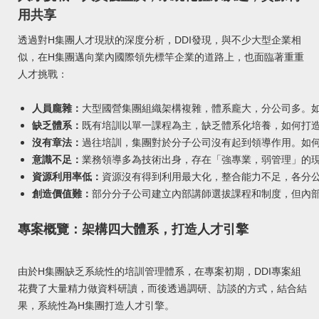
用共享
透過對H集團人才現狀的深度分析，DDI發現，與不少大型企業相
似，在H集團邁向業內國際領先標竿企業的道路上，也面臨著重重
人才挑戰：
人員龐雜：
大型國營集團組織架構複雜，體系龐大，分公司多。
缺乏體系：
既有培訓以單一課程為主，缺乏體系化培養，如何打
沒有章法：
過往培訓，集團對於分子公司沒有起到領導作用。如
意識不足：
業務領導多為技術出身，存在「強專業，弱管理」的
資源利用率低：
資源沒有得到利用最大化，整合能力不足，各分
創造價值難：
部分分子公司建立內部講師選拔課程和制度，但內
專案概覽：架構四大體系，打造人才引擎
由於H集團缺乏系統性的培訓管理體系，在專案初期，DDI專案組
花費了大量精力做資料研讀，而後透過調研、訪談的方式，結合結
果，系統性為H集團打造人才引擎。