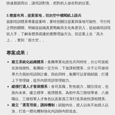
快速脫穎而出，讓培訓對焦，把對的人放在對的位置。
3.整篇布局，提案落地，切勿空中樓閣紙上談兵
規劃培訓體系專案提案時，要特別關注提案與落地可能性、可行性
之間的關聯。明確從組織真實戰略與文化角度切入，從組織培訓現
狀入手，了解各體系搭建的實際理論方法。切忌看上去「高大
上」，實則「假大空」。
專案成果：
建立系統化組織體系：
集團專業化抓住共同特性，分公司規範
化加強個性。集團統一定方向，下放課程體系，分子公司做領
導力方面的培訓與計畫。與此同時，集團可以穿插賦能，打通
上下管理鏈，提升內部培訓管理能力。
縱橫打通人才發展體系：
各司其職，對焦能力，關注現在，也
面向未來。建立標準，梳理體系。為初中高三階領導者、八個
職位、三個領軍人才角色以及新員工等打造系統性課程體系。
建立「選育用留」講師機制：
賦能內化，授人以魚不如授人以
漁，打造一體化機制強化內訓師內部造血。