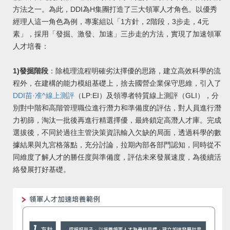
方法之一。為此，DDI為H集團打造了三大領軍人才角色。以優秀
經理人這一角色為例，專案組以「1方針，2階段，3步走，4元
素」，採用「發掘、激發、加速」三步走的方法，實現了加速領軍
人才培養：
1)發掘階段
：除梳理流程明確劣汰擇優的思路，建立高效科學的流
程外，在建構的能力模組基礎上，捨去國營企業保守思維，引入了
DDI苗·准^線上測評
（LP:EI）及領導者特質線上測評（GLI），分
別對中階和高階管理職位進行潛力和準備度的評估，對人員進行潛
力初篩，淘汰一批後再進行精選擇優，最終鎖定高潛人才庫。完成
選拔後，不同於過往主管決策資訊輸入欠缺的局面，透過科學的數
據結果與九宮格落點，充分討論，拉期內部各部門認知，同時從不
同維度了解人才的勝任度與準備度，評估未來發展速度，為後續活
絡發展打好基礎。