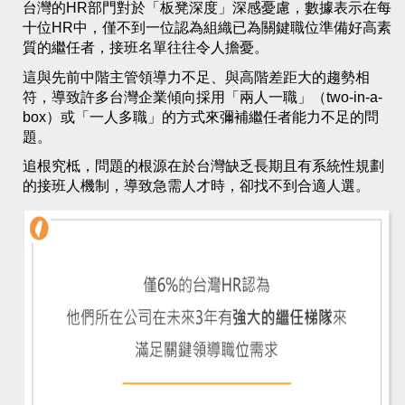
台灣的HR部門對於「板凳深度」深感憂慮，數
據表示在每
十位HR中，僅不到一位認為組織已
為關鍵職位準備好高素
質的繼任者，接班名單往
往令人擔憂。
這與先前中階主管領導力不足、與高階差距大的
趨勢相
符，導致許多台灣企業傾向採用「兩人一
職
」（
two-in-a-
box）或「一人多職」的方式
來彌補繼任者能力不足的問
題
。
追根究柢，問題的根源在於台灣缺乏長期且有系
統性規劃
的接班人機制，導致急需人才時，卻找
不到合適人選
。