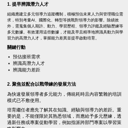
1. 提早辨識潛力人才
組織應建立多元領導力追蹤機制，積極預估未來人力與管理職位需
求，特別考量AI、國際化、轉型等挑戰對領導力的影響。除績效
外，需蒐集個人期許、動力、學習歷程、領導力評鑑及經驗歷練等
多元數據。有效運用這些數據，才能及早且精準地辨識具動力與學
習力的高潛力人才，掌握能力差異並提早啟動培育。
關鍵行動
預估接班需求
辨識高潛力人才
辨識能力差距
2. 聚焦並配合以戰帶練的發展方法
為快速發展領導者多元能力，傳統耗時且內容繁雜的培訓
模式已不敷使用。
培育繼任者應先了解其在知識、經驗與領導力的差距。重
要的是，不能僅限於其熟悉領域，而應給予多元歷練，透
過新任務或專案促動學習，例如指派跨部門專案以學習策