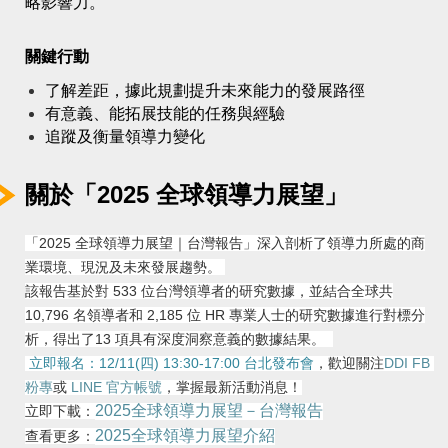
略影響力。
關鍵行動
了解差距，據此規劃提升未來能力的發展路徑
有意義、能拓展技能的任務與經驗
追蹤及衡量領導力變化
關於「
2025 全球
領導力展望
」
「2025
全球領導力展望｜台灣報告」深入剖析了領導力所處的商
業環境、現況及未來發展趨勢
。
該報告基於
對 533
位台灣領導者的研究數據，並結合全球共
10,796 名
領導者
和 2,185
位 HR 專業人士的研究數據進行對標分
析，得出了
13 項
具有深度洞察意義的數據結果。
立即報名：12/11(四) 13:30-17:00 台北發布會
，歡迎關注
DDI FB 
粉專
或 
LINE 官方帳號
，掌握最新活動消息！
2025全球領導力展望－台灣報告
立即下載：
2025全球領導力展望介紹
查看更多：