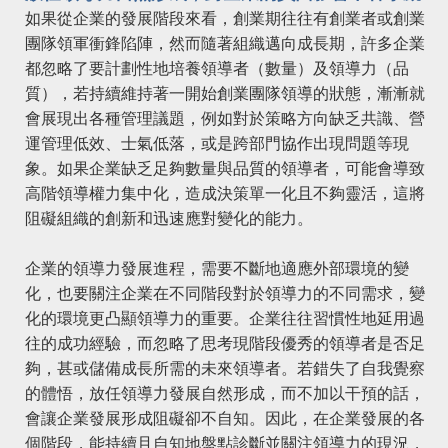
如果從企業的發展階段來看，創業期往往有創業者或創業
團隊領軍衝鋒陷陣，然而隨著組織邁向成長期，許多企業
都忽略了要計劃性地培養領導者（數量）及領導力（品
質），若持續維持著一開始創業團隊領導的狀態，漸漸就
會展現出各種管理議題，例如對於策略方向缺乏共識、營
運管理低效、士氣低落，或是跨部門協作出現問題等現
象。如果企業缺乏足夠數量與品質的領導者，可能會導致
高階領導權力集中化，造成決策單一化且不夠靈活，這將
阻礙組織的創新和迅速應對變化的能力。
企業的領導力發展進程，需要不斷地適應外部環境的變
化，也要關注企業在不同階段對於領導力的不同需求，變
化的環境更凸顯領導力的重要。企業往往習慣性地延用過
往的成功經驗，而忽略了思考現階段優秀的領導者是否足
夠，甚或儲備成長所需的未來領導者。若錯失了自我覺察
的體悟，放任領導力發展自然形成，而不加以干預的話，
會讓企業發展形成阻礙卻不自知。因此，在企業發展的各
個階段，能持續且自知地盤點診斷並關注領導力的現況，