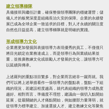
建立領導梯隊
具備接班與繼任計畫，確保整個領導團隊的穩健運營；儲
備人才的板凳深度是組織長治久安的保障。企業的永續發
展已成為全球企業一致追求的目標，對人才永續的關注度
自然也日益提高，建立領導梯隊就是明確的實踐。
形成領導力文化
企業應更加發掘與表揚領導力表現優秀的員工，不僅僅只
將目光鎖定在業務達成上，而是領導行為與業績結果並
重，並推廣教練文化或鼓勵人才發展的文化，讓領導力可
以延續與傳承。
上述羅列的重點項目繁多，對企業而言絕非一蹴而就。我
們可以將上述舉措看作一張領導力的盤點表，盤點一下組
織的現況，若建設程度越高，就代表組織的領導力成熟度
越好。相對而言，準備度不理想，建議由一個切入點開始
延展，從最關鍵的人才痛點開始，例如腰部力量薄弱，就
從領導力標準建立、加速選拔人才、建立教練文化等聚焦