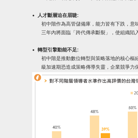
人才斷層迫在眉睫:
初中階作為高管儲備庫，能力皆有下跌，意味
三年內將面臨「跨代傳承斷裂」，使組織陷入
轉型引擎動能不足:
初中階是推動數位轉型與策略落地的核心樞紐
級加速期恐造成策略傳導失靈，企業競爭力