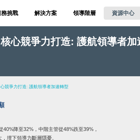
業務挑戰
解決方案
領導階層
資源中心
望｜核心競爭力打造: 護航領導者
核心競爭力打造: 護航領導者加速轉型
顯
從40%降至32%，中階主管從48%跌至39%，
，埋下領導力斷層隱憂。