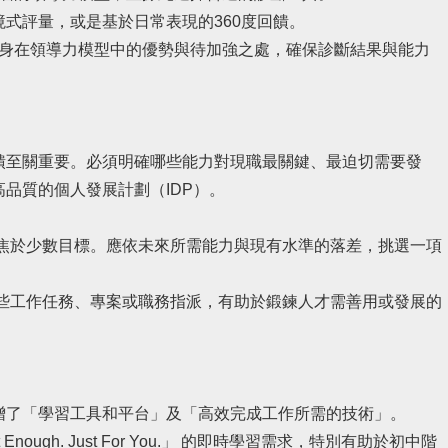
式評量，或是基於日常表現的360度回饋。
自身在領導力模型中的優勢與待加強之處，確保診斷結果與能力
饋至關重要。必須明確哪些能力對現職最關鍵、最迫切需要發
品質的個人發展計劃（IDP）。
焦於少數目標。應依未來所需能力與現有水準的落差，挑選一項
些工作任務、專案或職務指派，有助於鍛鍊人才需善用或發展的
增了「學習工具和平台」及「高效完成工作所需的技術」。
t Enough. Just For You.」 的即時學習需求，特別有助於初中階