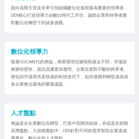
面向高階主管及未來引領組織數位化進程最為重要的領導者，
DDI精心打造領導力@數位時代工作坊，協助企業和領導者應
對數位化轉型下的諸多挑戰。
數位化領導力
隨著VUCA時代的來臨，商業環境也變得與過去不同，市場節
奏變得更快，資訊流通更加透明。企業在面對不斷的跨界者、
變化的市場需求及快速的科技迭代下，如何適應和轉型成為很
多企業無法避免的重要議題。
人才盤點
無論是在企業數位化轉型，打造中高階供給線，亦或是在初階
高潛盤點，大規模盤點中，DDI針對不同的需求幫助企業達成
專業化，數位化的人才盤點。