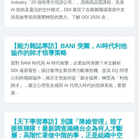
Industry「20 強領導力培訓公司」。憑藉高品質課程、先進
AI 技術及靈活的交付模式，DDI 展現了在複雜職場環境中支
持高效學習與實際轉型的實力。了解 DDI 2026 全...
【能力雜誌專訪】BANI 突圍，AI時代利他
協作的帥才領導策略
面對 BANI 時代與 AI 時代衝擊，企業如何突圍？本文解析
DDI 最新報告，探討臺灣企業領導力斷層危機。從高 EQ 同理
心到跨職能協作，揭示主管如何從「聽令猛將」轉型為「利他
帥才」，建立心理安全感與 AI 代理人時代的指揮系統，重塑
接...
【天下學習專訪】別讓「降維管理」毀了
接班梯隊！最新調查揭曉台企為何人才斷
層：高階忙著做中階的事，正是組織中空