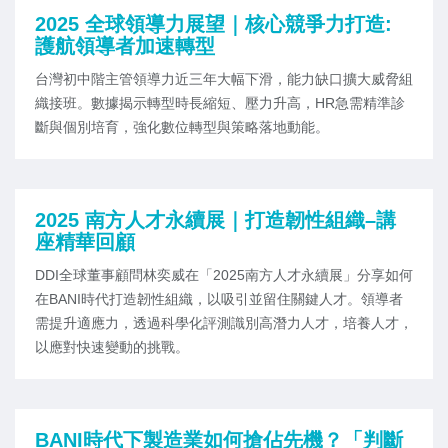
2025 全球領導力展望｜核心競爭力打造:
護航領導者加速轉型
台灣初中階主管領導力近三年大幅下滑，能力缺口擴大威脅組
織接班。數據揭示轉型時長縮短、壓力升高，HR急需精準診
斷與個別培育，強化數位轉型與策略落地動能。
2025 南方人才永續展｜打造韌性組織–講
座精華回顧
DDI全球董事顧問林奕威在「2025南方人才永續展」分享如何
在BANI時代打造韌性組織，以吸引並留住關鍵人才。領導者
需提升適應力，透過科學化評測識別高潛力人才，培養人才，
以應對快速變動的挑戰。
BANI時代下製造業如何搶佔先機？「判斷