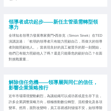
領導者成功起步——新任主管亟需轉型領
導力
全球知名領導力發展專家賽門•西奈克（Simon Sinek）在TED
演講說過：「軟弱的領導者只有能力照顧自己，而偉大的領導
者則能照顧他人。」當表現良好的員工被晉升的那一刻開始，
他們已有能力照顧他人了嗎？還是只能垂危的顧好自己？在面
對挑戰重重...
解除信任危機——領導層與同仁的信任，
影響企業策略推行
近年市場環境變動劇烈，為讓組織可以成功甚或是生存下去，
許多企業調整策略方向，積極推動數位轉型、流程優化及各項
變革。然而，面對改變時，員工容易感到惴惴不安，如領導階