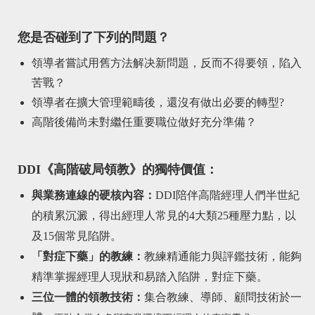
您是否碰到了下列的問題？
領導者嘗試用舊方法解决新問題，反而不得要領，陷入
苦戰？
領導者在擴大管理範疇後，還沒有做出必要的轉型?
高階後備尚未對繼任重要職位做好充分準備？
DDI《高階破局領教》的獨特價值：
與業務連線的硬核內容：
DDI陪伴高階經理人們半世紀
的積累沉澱，得出經理人常見的4大類25種壓力點，以
及15個常見陷阱。
「對症下藥」的教練：
教練精通能力與評鑑技術，能夠
精準掌握經理人現狀和易踏入陷阱，對症下藥。
三位一體的領教技術：
集合教練、導師、顧問技術於一