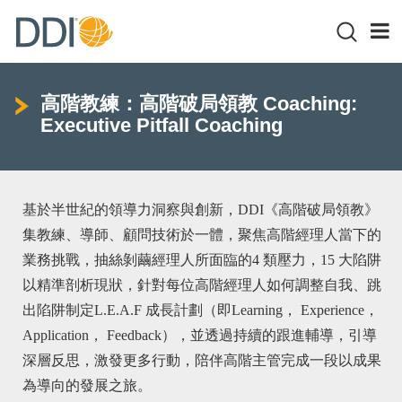
高階教練：高階破局領教 Coaching:
Executive Pitfall Coaching
基於半世紀的領導力洞察與創新，DDI《高階破局領教》
集教練、導師、顧問技術於一體，聚焦高階經理人當下的
業務挑戰，抽絲剝繭經理人所面臨的4 類壓力，15 大陷阱
以精準剖析現狀，針對每位高階經理人如何調整自我、跳
出陷阱制定L.E.A.F 成長計劃（即Learning， Experience，
Application， Feedback），並透過持續的跟進輔導，引導
深層反思，激發更多行動，陪伴高階主管完成一段以成果
為導向的發展之旅。