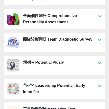
全面個性測評 Comprehensive
Personality Assessment
團隊診斷調研 Team Diagnostic Survey
潛·能+ Potential Plus®
苗·准^ Leadership Potential: Early
Identifier