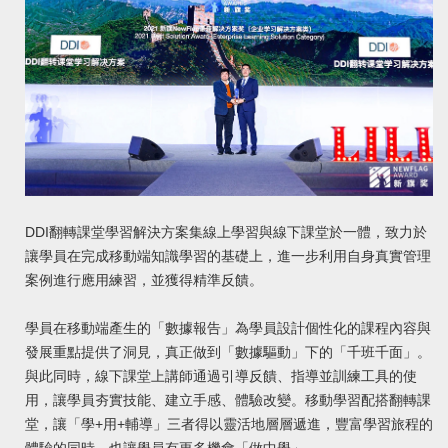
DDI翻轉課堂學習解決方案集線上學習與線下課堂於一體，致力於
讓學員在完成移動端知識學習的基礎上，進一步利用自身真實管理
案例進行應用練習，並獲得精準反饋。
學員在移動端產生的「數據報告」為學員設計個性化的課程內容與
發展重點提供了洞見，真正做到「數據驅動」下的「千班千面」。
與此同時，線下課堂上講師通過引導反饋、指導並訓練工具的使
用，讓學員夯實技能、建立手感、體驗改變。移動學習配搭翻轉課
堂，讓「學+用+輔導」三者得以靈活地層層遞進，豐富學習旅程的
體驗的同時，也讓學員有更多機會「做中學」。